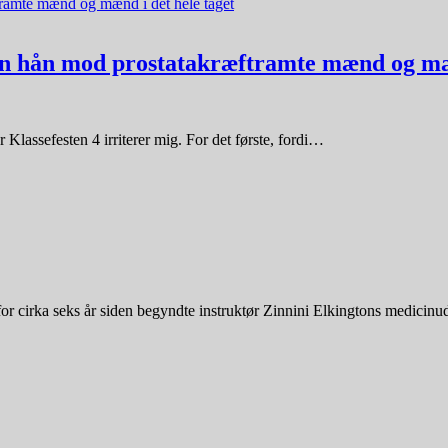
 En hån mod prostatakræftramte mænd og mæn
lassefesten 4 irriterer mig. For det første, fordi…
for cirka seks år siden begyndte instruktør Zinnini Elkingtons medici