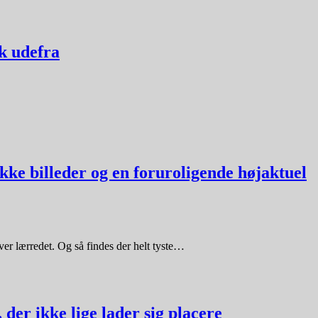
k udefra
ke billeder og en foruroligende højaktuel
er lærredet. Og så findes der helt tyste…
er ikke lige lader sig placere