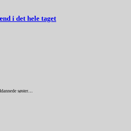
d i det hele taget
nuddannede søster…