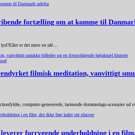
ibende fortælling om at komme til Danmar
 lyd?Eller er det mere en idé…
ized
ndyrket filmisk meditation, vanvittigt smuk
actionfyldte, computer-genererede, larmende dommedags-scenarier ud ov
rer forrygende underholdning i en film, d