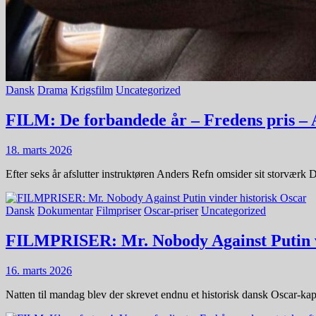
Dansk
Drama
Krigsfilm
Uncategorized
FILM: De forbandede år – Fredens pris – A
18. marts 2026
Efter seks år afslutter instruktøren Anders Refn omsider sit storværk
Dansk
Dokumentar
Filmpriser
Oscar-priser
Uncategorized
FILMPRISER: Mr. Nobody Against Putin v
16. marts 2026
Natten til mandag blev der skrevet endnu et historisk dansk Oscar-ka