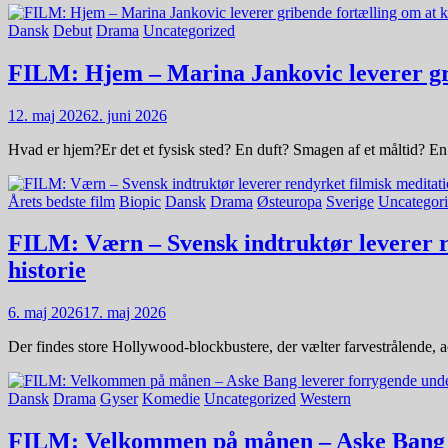
Dansk
Debut
Drama
Uncategorized
FILM: Hjem – Marina Jankovic leverer gr
12. maj 2026
2. juni 2026
Hvad er hjem?Er det et fysisk sted? En duft? Smagen af et måltid? En
Årets bedste film
Biopic
Dansk
Drama
Østeuropa
Sverige
Uncategor
FILM: Værn – Svensk indtruktør leverer re
historie
6. maj 2026
17. maj 2026
Der findes store Hollywood-blockbustere, der vælter farvestrålende, 
Dansk
Drama
Gyser
Komedie
Uncategorized
Western
FILM: Velkommen på månen – Aske Bang leve