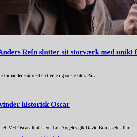
nders Refn slutter sit storværk med unikt f
 De forbandede år med en tredje og sidste film. På…
inder historisk Oscar
pitel. Ved Oscar-filmfesten i Los Angeles gik David Borensteins film…