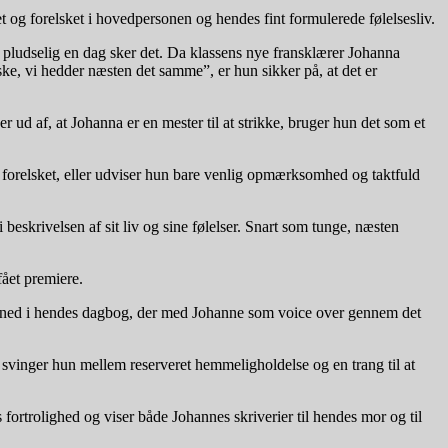
 og forelsket i hovedpersonen og hendes fint formulerede følelsesliv.
å pludselig en dag sker det. Da klassens nye fransklærer Johanna
ke, vi hedder næsten det samme”, er hun sikker på, at det er
 ud af, at Johanna er en mester til at strikke, bruger hun det som et
å forelsket, eller udviser hun bare venlig opmærksomhed og taktfuld
skrivelsen af sit liv og sine følelser. Snart som tunge, næsten
ået premiere.
t ned i hendes dagbog, der med Johanne som voice over gennem det
 svinger hun mellem reserveret hemmeligholdelse og en trang til at
rtrolighed og viser både Johannes skriverier til hendes mor og til