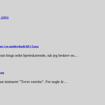
 siden
e i en sønderskudt bil i Gaza
rum brugt ordet hjerteskærende, når jeg beskrev en…
eau
r har instrueret ”Toves værelse”. For nogle år…