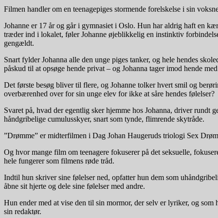
Filmen handler om en teenagepiges stormende forelskelse i sin voksne 
Johanne er 17 år og går i gymnasiet i Oslo. Hun har aldrig haft en kær
træder ind i lokalet, føler Johanne øjeblikkelig en instinktiv forbin
gengældt.
Snart fylder Johanna alle den unge piges tanker, og hele hendes skoleda
påskud til at opsøge hende privat – og Johanna tager imod hende med
Det første besøg bliver til flere, og Johanne tolker hvert smil og be
overbærenhed over for sin unge elev for ikke at såre hendes følelser?
Svaret på, hvad der egentlig sker hjemme hos Johanna, driver rundt g
håndgribelige cumulusskyer, snart som tynde, flimrende skytråde.
”Drømme” er midterfilmen i Dag Johan Haugeruds triologi Sex Drømme 
Og hvor mange film om teenagere fokuserer på det seksuelle, fokuse
hele fungerer som filmens røde tråd.
Indtil hun skriver sine følelser ned, opfatter hun dem som uhåndgribe
åbne sit hjerte og dele sine følelser med andre.
Hun ender med at vise den til sin mormor, der selv er lyriker, og so
sin redaktør.