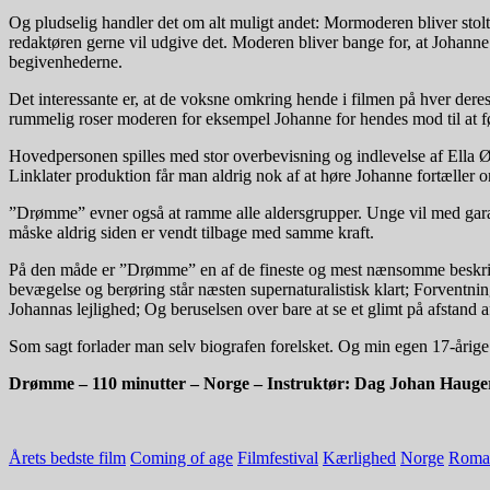
Og pludselig handler det om alt muligt andet: Mormoderen bliver stol
redaktøren gerne vil udgive det. Moderen bliver bange for, at Johann
begivenhederne.
Det interessante er, at de voksne omkring hende i filmen på hver der
rummelig roser moderen for eksempel Johanne for hendes mod til at følg
Hovedpersonen spilles med stor overbevisning og indlevelse af Ella Ø
Linklater produktion får man aldrig nok af at høre Johanne fortæller om
”Drømme” evner også at ramme alle aldersgrupper. Unge vil med garan
måske aldrig siden er vendt tilbage med samme kraft.
På den måde er ”Drømme” en af de fineste og mest nænsomme beskrivelser
bevægelse og berøring står næsten supernaturalistisk klart; Forventni
Johannas lejlighed; Og beruselsen over bare at se et glimt på afstand af 
Som sagt forlader man selv biografen forelsket. Og min egen 17-årige d
Drømme – 110 minutter – Norge – Instruktør: Dag Johan Hauge
Årets bedste film
Coming of age
Filmfestival
Kærlighed
Norge
Roman