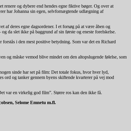
et renere og dybere end hendes egne fiktive bøger. Og over at
lærer har Johanna sin egen, selvfornægtende udlægning af
et af deres egne dagsordener. I et forsøg på at være åben og
og da slet ikke på baggrund af sin første og eneste forelskelse.
 forstås i den mest positive betydning. Som var det en Richard
maven og måske vemod blive mindet om den altopslugende følelse, som
ogen sinde har set på film: Det totale fokus, hvor hver lyd,
nnes ord og tanker gennem byens skiftende kvarterer på vej mod
et var en virkelig god film”. Større ros kan den ikke få.
cobsen, Selome Emnetu m.fl.