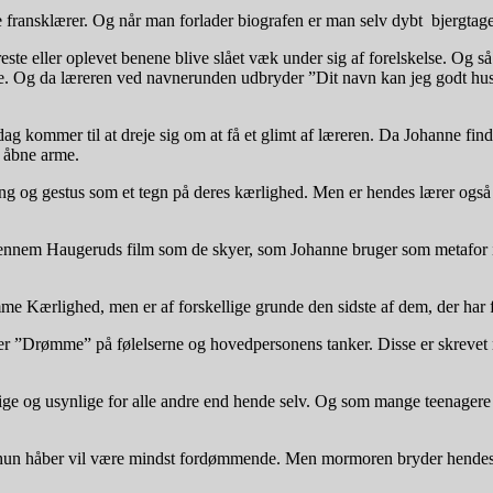
fransklærer. Og når man forlader biografen er man selv dybt bjergtaget
este eller oplevet benene blive slået væk under sig af forelskelse. Og s
delse. Og da læreren ved navnerunden udbryder ”Dit navn kan jeg godt hus
g kommer til at dreje sig om at få et glimt af læreren. Da Johanne finder
 åbne arme.
røring og gestus som et tegn på deres kærlighed. Men er hendes lærer ogs
ennem Haugeruds film som de skyer, som Johanne bruger som metafor i be
Kærlighed, men er af forskellige grunde den sidste af dem, der har f
rer ”Drømme” på følelserne og hovedpersonens tanker. Disse er skreve
lige og usynlige for alle andre end hende selv. Og som mange teenagere
m hun håber vil være mindst fordømmende. Men mormoren bryder hendes fo