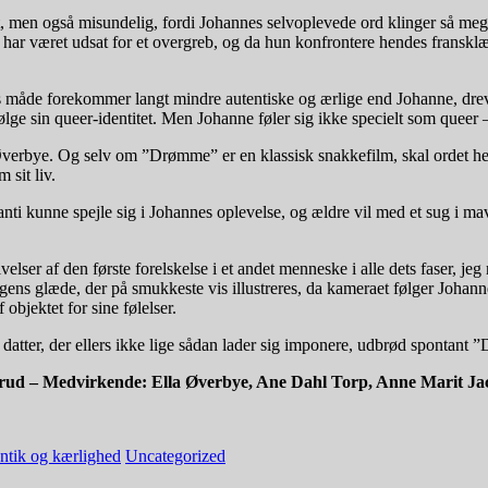
t, men også misundelig, fordi Johannes selvoplevede ord klinger så meg
e har været udsat for et overgreb, og da hun konfrontere hendes fransk
es måde forekommer langt mindre autentiske og ærlige end Johanne, drev
e sin queer-identitet. Men Johanne føler sig ikke specielt som queer – 
verbye. Og selv om ”Drømme” er en klassisk snakkefilm, skal ordet her
 sit liv.
ti kunne spejle sig i Johannes oplevelse, og ældre vil med et sug i 
 af den første forelskelse i et andet menneske i alle dets faser, jeg n
ngens glæde, der på smukkeste vis illustreres, da kameraet følger Joha
objektet for sine følelser.
atter, der ellers ikke lige sådan lader sig imponere, udbrød spontant ”D
rud – Medvirkende: Ella Øverbye, Ane Dahl Torp, Anne Marit Ja
tik og kærlighed
Uncategorized