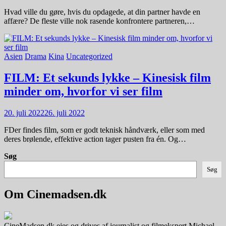
Hvad ville du gøre, hvis du opdagede, at din partner havde en
affære? De fleste ville nok rasende konfrontere partneren,…
Asien
Drama
Kina
Uncategorized
FILM: Et sekunds lykke – Kinesisk film
minder om, hvorfor vi ser film
20. juli 2022
26. juli 2022
FDer findes film, som er godt teknisk håndværk, eller som med
deres brølende, effektive action tager pusten fra én. Og…
Søg
Søg
Om Cinemadsen.dk
CineMadsen.dk ejes og drives af journalist og filmekspert Michael