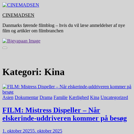
Skip
to
CINEMADSEN
content
Danmarks førende filmblog – hvis du vil læse anmeldelser af nye
film og artikler om filmbranchen
Kategori:
Kina
Asien
Dokumentar
Drama
Familie
Kærlighed
Kina
Uncategorized
FILM: Mistress Dispeller – Når
elskerinde-uddriveren kommer på besøg
1. oktober 2025
5. oktober 2025