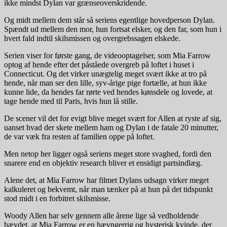
ikke mindst Dylan var grænseoverskridende.
Og midt mellem dem står så seriens egentlige hovedperson Dylan.
Spændt ud mellem den mor, hun fortsat elsker, og den far, som hun i
hvert fald indtil skilsmissen og overgrebssagen elskede.
Serien viser for første gang, de videooptagelser, som Mia Farrow
optog af hende efter det påståede overgreb på loftet i huset i
Connecticut. Og det virker unægtelig meget svært ikke at tro på
hende, når man ser den lille, syv-årige pige fortælle, at hun ikke
kunne lide, da hendes far rørte ved hendes kønsdele og lovede, at
tage hende med til Paris, hvis hun lå stille.
De scener vil det for evigt blive meget svært for Allen at ryste af sig,
uanset hvad der skete mellem ham og Dylan i de fatale 20 minutter,
de var væk fra resten af familien oppe på loftet.
Men netop her ligger også seriens meget store svaghed, fordi den
snarere end en objektiv research bliver et ensidigt partsindlæg.
Alene det, at Mia Farrow har filmet Dylans udsagn virker meget
kalkuleret og bekvemt, når man tænker på at hun på det tidspunkt
stod midt i en forbitret skilsmisse.
Woody Allen har selv gennem alle årene lige så vedholdende
hævdet, at Mia Farrow er en hævngerrig og hysterisk kvinde, der