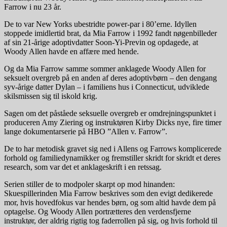
Farrow i nu 23 år.
De to var New Yorks ubestridte power-par i 80’erne. Idyllen
stoppede imidlertid brat, da Mia Farrow i 1992 fandt nøgenbilleder
af sin 21-årige adoptivdatter Soon-Yi-Previn og opdagede, at
Woody Allen havde en affære med hende.
Og da Mia Farrow samme sommer anklagede Woody Allen for
seksuelt overgreb på en anden af deres adoptivbørn – den dengang
syv-årige datter Dylan – i familiens hus i Connecticut, udviklede
skilsmissen sig til iskold krig.
Sagen om det påståede seksuelle overgreb er omdrejningspunktet i
produceren Amy Ziering og instruktøren Kirby Dicks nye, fire timer
lange dokumentarserie på HBO ”Allen v. Farrow”.
De to har metodisk gravet sig ned i Allens og Farrows komplicerede
forhold og familiedynamikker og fremstiller skridt for skridt et deres
research, som var det et anklageskrift i en retssag.
Serien stiller de to modpoler skarpt op mod hinanden:
Skuespillerinden Mia Farrow beskrives som den evigt dedikerede
mor, hvis hovedfokus var hendes børn, og som altid havde dem på
optagelse. Og Woody Allen portrætteres den verdensfjerne
instruktør, der aldrig rigtig tog faderrollen på sig, og hvis forhold til