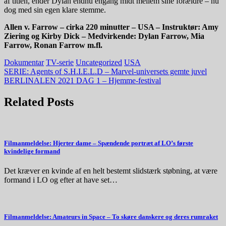
af titlen, ender Dylan endnu engang midt mellem sine forældre – nu
dog med sin egen klare stemme.
Allen v. Farrow – cirka 220 minutter – USA – Instruktør: Amy
Ziering og Kirby Dick – Medvirkende: Dylan Farrow, Mia
Farrow, Ronan Farrow m.fl.
Dokumentar
TV-serie
Uncategorized
USA
Indlægsnavigation
SERIE: Agents of S.H.I.E.L.D – Marvel-universets gemte juvel
BERLINALEN 2021 DAG 1 – Hjemme-festival
Related Posts
Filmanmeldelse: Hjerter dame – Spændende portræt af LO’s første
kvindelige formand
Det kræver en kvinde af en helt bestemt slidstærk støbning, at være
formand i LO og efter at have set…
Filmanmeldelse: Amateurs in Space – To skøre danskere og deres rumraket