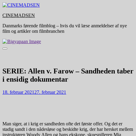
Skip
to
CINEMADSEN
content
Danmarks førende filmblog – hvis du vil læse anmeldelser af nye
film og artikler om filmbranchen
SERIE: Allen v. Farow – Sandheden taber
i ensidig dokumentar
18. februar 2021
27. februar 2021
Man siger, at i krig er sandheden ofte det første offer. Og det er
stadig sandt i den nådesløse og beskidte krig, der har hersket mellem
instruktøren Woody Allen og hans ekskone, skuespilleren Mia