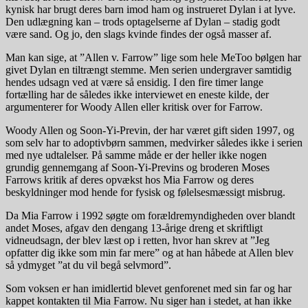
kynisk har brugt deres barn imod ham og instrueret Dylan i at lyve.
Den udlægning kan – trods optagelserne af Dylan – stadig godt
være sand. Og jo, den slags kvinde findes der også masser af.
Man kan sige, at ”Allen v. Farrow” lige som hele MeToo bølgen har
givet Dylan en tiltrængt stemme. Men serien undergraver samtidig
hendes udsagn ved at være så ensidig. I den fire timer lange
fortælling har de således ikke interviewet en eneste kilde, der
argumenterer for Woody Allen eller kritisk over for Farrow.
Woody Allen og Soon-Yi-Previn, der har været gift siden 1997, og
som selv har to adoptivbørn sammen, medvirker således ikke i serien
med nye udtalelser. På samme måde er der heller ikke nogen
grundig gennemgang af Soon-Yi-Previns og broderen Moses
Farrows kritik af deres opvækst hos Mia Farrow og deres
beskyldninger mod hende for fysisk og følelsesmæssigt misbrug.
Da Mia Farrow i 1992 søgte om forældremyndigheden over blandt
andet Moses, afgav den dengang 13-årige dreng et skriftligt
vidneudsagn, der blev læst op i retten, hvor han skrev at ”Jeg
opfatter dig ikke som min far mere” og at han håbede at Allen blev
så ydmyget ”at du vil begå selvmord”.
Som voksen er han imidlertid blevet genforenet med sin far og har
kappet kontakten til Mia Farrow. Nu siger han i stedet, at han ikke