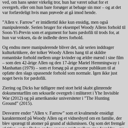
ved, om hans søster virkelig tror, hun har været udsat for et
overgreb, eller om hun bare forsøger at behage sin mor – og at det
var forfærdeligt hvis man prøvede at gå imod hende.
”Allen v. Farrow” er imidlertid ikke kun ensidig, men også
manipulerende. Serien bruger for eksempel Woody Allens forhold til
Soon-Yi-Previn som et argument for hans pædofili til trods for, at
hun var voksen, da de indledte deres forhold.
Og endnu mere manipulerende bliver det, når serien inddrager
kulturkritikere, der tolker Woody Allens hang til at skildre
romantiske forhold mellem unge kvinder og ældre mænd i sine film
– som den 42-årige Allen og den 17-årige Mariel Hemmingway i
Manhattan (1979) – som et forsøg på at groome publikum til at
opfatte den slags upassende forhold som normale. Igen ikke just
noget bevis for pædofili.
Ziering og Dicks har tidligere med stort held skabt glimrende
dokumentarfilm om seksuelle overgreb i militæret i Yhe Invisible
War (2012) og på amerikanske universiteter i ”The Hunting
Ground” (2015).
Desværre ender ”Allen v. Farrow” som et kvalmende ensidigt
karaktermord på Woody Allen og et vidnesbyrd om en familie, der
blev sprængt til atomer på grund af skilsmissen. Og som det fremgår