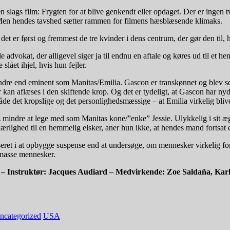
n slags film: Frygten for at blive genkendt eller opdaget. Der er ingen 
. Men hendes tavshed sætter rammen for filmens hæsblæsende klimaks.
 det er først og fremmest de tre kvinder i dens centrum, der gør den til, 
advokat, der alligevel siger ja til endnu en aftale og køres ud til et 
slået ihjel, hvis hun fejler.
ndre end eminent som Manitas/Emilia. Gascon er transkønnet og blev se
r kan aflæses i den skiftende krop. Og det er tydeligt, at Gascon har n
 både det kropslige og det personlighedsmæssige – at Emilia virkelig bliv
mindre at lege med som Manitas kone/”enke” Jessie. Ulykkelig i sit ægt
kærlighed til en hemmelig elsker, aner hun ikke, at hendes mand fortsat er
seret i at opbygge suspense end at undersøge, om mennesker virkelig fora
 masse mennesker.
A – Instruktør: Jacques Audiard – Medvirkende: Zoe Saldaña, Ka
ncategorized
USA