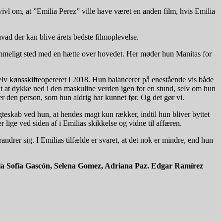
tvivl om, at ”Emilia Perez” ville have været en anden film, hvis Emilia
hvad der kan blive årets bedste filmoplevelse.
hemmeligt sted med en hætte over hovedet. Her møder hun Manitas for
lv kønsskifteopereret i 2018. Hun balancerer på enestående vis både
ydt at dykke ned i den maskuline verden igen for en stund, selv om hun
er den person, som hun aldrig har kunnet før. Og det gør vi.
eskab ved hun, at hendes magt kun rækker, indtil hun bliver byttet
 lige ved siden af i Emilias skikkelse og vidne til affæren.
ndrer sig. I Emilias tilfælde er svaret, at det nok er mindre, end hun
rla Sofía Gascón, Selena Gomez, Adriana Paz. Edgar Ramírez