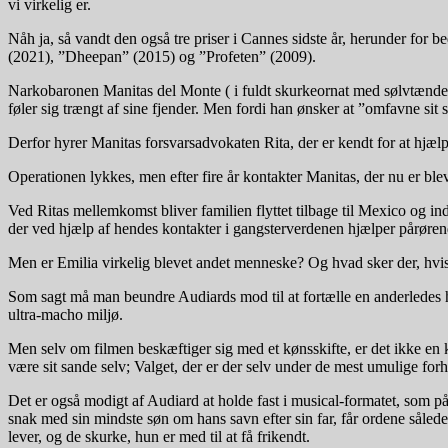
vi virkelig er.
Nåh ja, så vandt den også tre priser i Cannes sidste år, herunder for 
(2021), ”Dheepan” (2015) og ”Profeten” (2009).
Narkobaronen Manitas del Monte ( i fuldt skurkeornat med sølvtænder o
føler sig trængt af sine fjender. Men fordi han ønsker at ”omfavne sit
Derfor hyrer Manitas forsvarsadvokaten Rita, der er kendt for at hjælpe s
Operationen lykkes, men efter fire år kontakter Manitas, der nu er blev
Ved Ritas mellemkomst bliver familien flyttet tilbage til Mexico og i
der ved hjælp af hendes kontakter i gangsterverdenen hjælper pårøren
Men er Emilia virkelig blevet andet menneske? Og hvad sker der, hvis
Som sagt må man beundre Audiards mod til at fortælle en anderledes his
ultra-macho miljø.
Men selv om filmen beskæftiger sig med et kønsskifte, er det ikke en k
være sit sande selv; Valget, der er der selv under de mest umulige for
Det er også modigt af Audiard at holde fast i musical-formatet, som på 
snak med sin mindste søn om hans savn efter sin far, får ordene sålede
lever, og de skurke, hun er med til at få frikendt.