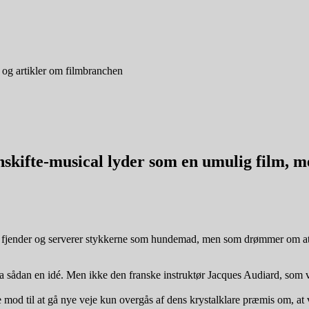
 og artikler om filmbranchen
skifte-musical lyder som en umulig film, m
e fjender og serverer stykkerne som hundemad, men som drømmer om at sk
ra sådan en idé. Men ikke den franske instruktør Jacques Audiard, som va
mod til at gå nye veje kun overgås af dens krystalklare præmis om, at v