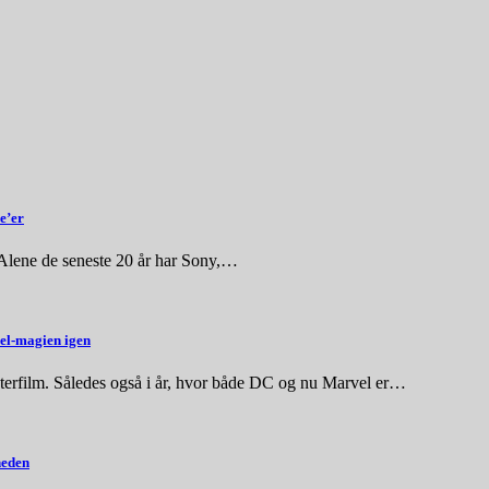
e’er
 Alene de seneste 20 år har Sony,…
vel-magien igen
sterfilm. Således også i år, hvor både DC og nu Marvel er…
heden