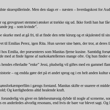
bedste skuespillerinde. Men den slags er – næsten – hverdagskost for Aud
g grovgruset stemme) ønsker at trække sig ud. Ikke fordi han har fået s
 sande jeg – som kvinde”.
kurke med at gå fri, til at finde den rette kirurg og et skjulested til sin
et til Emilias Perez, igen Rita. Hun savner sine børn, der tror, at deres
nd hos Emilia, der præsenteres som Manitas fjerne kusine. Samtidig fors
de med at finde ligene af narkokartellernes mange ofre. Og hun finder
 hendes efterladte ”enke” Jessi, pludselig vil giftes med en gammel fl
torie – og endda gøre det på et andet sprog og i en helt anden kultur en
ønsforkæmperfilm i gængs forstand. Manitas skifte er snarere et middel t
hold; Og kærlighedens altid healende kraft.
forunderlig vis giver en følelsesmæssig dybde til nogle af scenerne, som
s en anderledes alvorlig resonans, end hvis de bare var blevet sagt. Og 