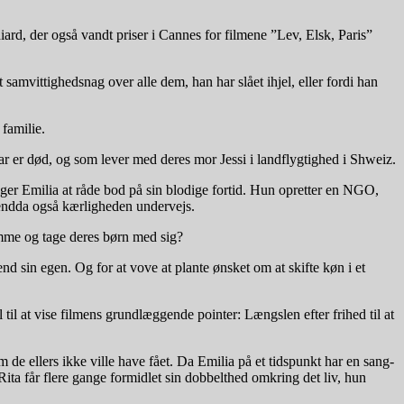
iard, der også vandt priser i Cannes for filmene ”Lev, Elsk, Paris”
amvittighedsnag over alle dem, han har slået ihjel, eller fordi han
 familie.
 far er død, og som lever med deres mor Jessi i landflygtighed i Shweiz.
øger Emilia at råde bod på sin blodige fortid. Hun opretter en NGO,
 endda også kærligheden undervejs.
amme og tage deres børn med sig?
d sin egen. Og for at vove at plante ønsket om at skifte køn i et
il at vise filmens grundlæggende pointer: Længslen efter frihed til at
 de ellers ikke ville have fået. Da Emilia på et tidspunkt har en sang-
Rita får flere gange formidlet sin dobbelthed omkring det liv, hun