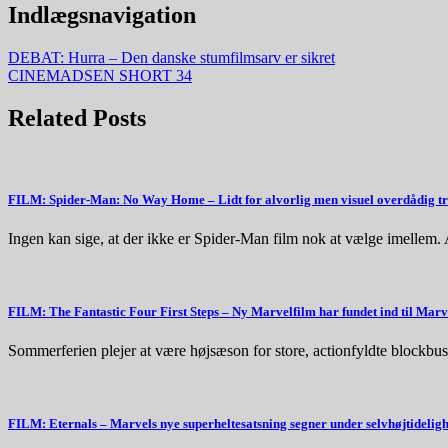
Indlægsnavigation
DEBAT: Hurra – Den danske stumfilmsarv er sikret
CINEMADSEN SHORT 34
Related Posts
FILM: Spider-Man: No Way Home – Lidt for alvorlig men visuel overdådig tr
Ingen kan sige, at der ikke er Spider-Man film nok at vælge imellem.
FILM: The Fantastic Four First Steps – Ny Marvelfilm har fundet ind til Mar
Sommerferien plejer at være højsæson for store, actionfyldte blockbu
FILM: Eternals – Marvels nye superheltesatsning segner under selvhøjtidelig