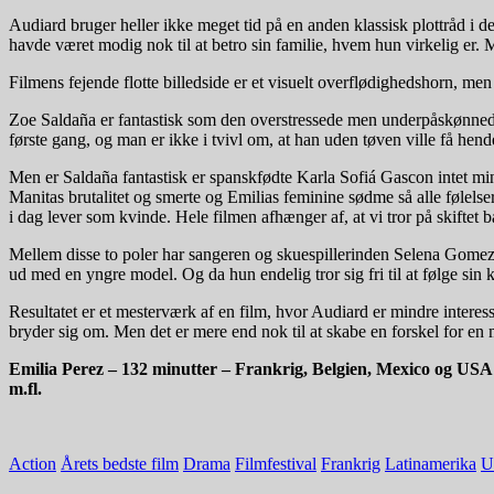
Audiard bruger heller ikke meget tid på en anden klassisk plottråd i de
havde været modig nok til at betro sin familie, hvem hun virkelig er
Filmens fejende flotte billedside er et visuelt overflødighedshorn, men
Zoe Saldaña er fantastisk som den overstressede men underpåskønnede 
første gang, og man er ikke i tvivl om, at han uden tøven ville få hende 
Men er Saldaña fantastisk er spanskfødte Karla Sofiá Gascon intet mi
Manitas brutalitet og smerte og Emilias feminine sødme så alle følelse
i dag lever som kvinde. Hele filmen afhænger af, at vi tror på skiftet
Mellem disse to poler har sangeren og skuespillerinden Selena Gomez 
ud med en yngre model. Og da hun endelig tror sig fri til at følge sin 
Resultatet er et mesterværk af en film, hvor Audiard er mindre interes
bryder sig om. Men det er mere end nok til at skabe en forskel for en
Emilia Perez – 132 minutter – Frankrig, Belgien, Mexico og US
m.fl.
Action
Årets bedste film
Drama
Filmfestival
Frankrig
Latinamerika
U