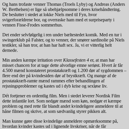
Og hans trofaste venner Thomas (Troels Lyby) og Andreas (Anders
W. Berthelsen) er lige så ubehjælpsomme i deres krisehåndtering.
De beslutter i stedet at lokke Niels med til Fyn, hvor
svigerforældrene bor, og overraske ham med et surpriseparty i
vennen Fisse-Frodes sommerhus.
Det ender selvfølgelig i ren under bæltestedet komik. Med en tur i
swingerklub på Falster, og to venner, der smører sardinolie på Niels
testikler, så han tror, at han har haft sex. Ja, vi er vitterlig helt
dernede.
Min anden kæmpe irritation over
Klassefesten 4
er, at man har
misset chancen for at tage dette alvorlige emne seriøst. Hvert år får
4.500 mænd konstateret prostatakræft og 1.200 dør af sygdommen –
flere end der på kvindesiden dør af brystkræft. Og mange af de
prostatakræft-ramte mænd rammes efter behandlingen af
rejsningsproblemer og kastes ud i dyb krise og sexløse liv.
Dét fortjener en ordentlig film. Men i stedet leverer Nordisk Film
dette infantile lort. Som nedgør mænd som køn, nedgør et kæmpe
problem og med rette får blandt andet kvindeligere anmeldere til at
håne filmen og skrive, at som sædvanlig styrer pikken alt.
Man kunne gøre disse kvindelige anmeldere opmærksomme på,
hvordan kvinder kastes ud i lignende livskriser, når de får