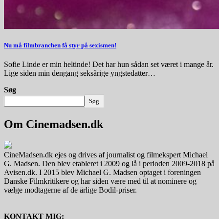
Nu må filmbranchen få styr på sexismen!
Sofie Linde er min heltinde! Det har hun sådan set været i mange år.
Lige siden min dengang seksårige yngstedatter…
Søg
Søg
Om Cinemadsen.dk
CineMadsen.dk ejes og drives af journalist og filmekspert Michael
G. Madsen. Den blev etableret i 2009 og lå i perioden 2009-2018 på
Avisen.dk. I 2015 blev Michael G. Madsen optaget i foreningen
Danske Filmkritikere og har siden være med til at nominere og
vælge modtagerne af de årlige Bodil-priser.
KONTAKT MIG: