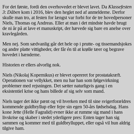
For det første, fordi den overhovedet er blevet lavet. Da
Klassefesten
3
:
Dåben
kom i 2016, blev den heglet ned af anmelderne. Derfor
skulle man tro, at festen for længst var forbi for de tre hovedpersoner
Niels, Thomas og Andreas. Eller at man i det mindste havde brugt
de ni år på at lave et manuskript, der hævede sig bare en anelse over
kravlegården.
Men nej. Som sædvanlig går det hele op i prutte- og tissemandsjokes
og andre platte vittigheder, der får én til at krølle tæer og begrave
hovedet i hænderne.
Historien er ellers alvorlig nok.
Niels (Nikolaj Kopernikus) er blevet opereret for prostatakræft.
Operationen var vellykket, men nu har han som følgevirkning
problemer med rejsningen. Det sætter naturligvis gang i en
eksistentiel krise og hans billede af sig selv som mand.
Niels tager det ikke pænt og vil hverken med til sine svigerforældres
kommende guldbryllup eller fejre sin egen 50-års fødselsdag. Hans
kone Jette (Helle Fagralid) evner ikke at rumme sig mand i hans
livskrise og skaber i stedet yderligere pres: Enten tager han sig
sammen og kommer med til guldbrylluppet, eller også vil hun aldrig
tilgive ham.