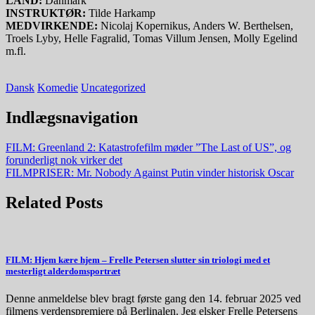
LAND:
Danmark
INSTRUKTØR:
Tilde Harkamp
MEDVIRKENDE:
Nicolaj Kopernikus, Anders W. Berthelsen,
Troels Lyby, Helle Fagralid, Tomas Villum Jensen, Molly Egelind
m.fl.
Dansk
Komedie
Uncategorized
Indlægsnavigation
FILM: Greenland 2: Katastrofefilm møder ”The Last of US”, og
forunderligt nok virker det
FILMPRISER: Mr. Nobody Against Putin vinder historisk Oscar
Related Posts
FILM: Hjem kære hjem – Frelle Petersen slutter sin triologi med et
mesterligt alderdomsportræt
Denne anmeldelse blev bragt første gang den 14. februar 2025 ved
filmens verdenspremiere på Berlinalen. Jeg elsker Frelle Petersens