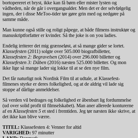
bortopereret et bryst, ikke kan få børn eller mister lysten og
vådheden, når de går i overgangsalder. Men det er der selvfølgelig
ingen, der i disse MeToo-tider tør gøre grin med og nedgøre på
samme måde.
Man kunne også stille og roligt påpege, at både filmens instruktør og
manuskriptforfatter er kvinder. Så the joke is on you ladies.
Endelig irriterer det mig grænseløst, at så mange gider se lortet.
Klassefesten
(2011) solgte over 505.000 biografbilletter,
Klassefesten 2: Begravelsen
(2014) over 296.000 billetter og
Klassefesten 3: Dåben
(2016) næsten 525.000 billetter. Og mon
ikke lige så mange lader sig lokke til at se den nye film.
Det får naturligt nok Nordisk Film til at udtale, at Klassefest-
filmenes styrke er deres folkelighed, og at de aldrig vil lade sig
stoppe af dårlige anmeldelser.
Så verden vil bedrages og folkelighed er åbenbart lig fordummelse
(ud over solid profit til filmselskabet). Man aner allerede konturerne
af en
Klassefesten 5
et sted i fremtiden. Jeg tør næsten ikke skrive, at
det ikke kan blive værre.
TITEL:
Klassefesten 4: Venner for altid
VARIGHED:
97 minutter