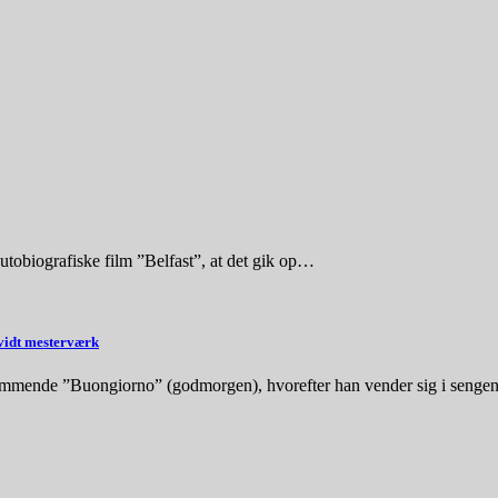
autobiografiske film ”Belfast”, at det gik op…
hvidt mesterværk
kommende ”Buongiorno” (godmorgen), hvorefter han vender sig i seng