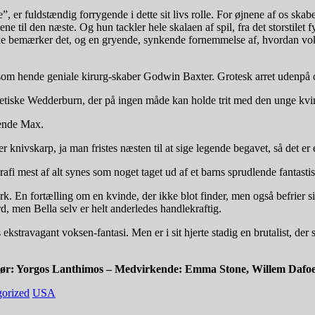
er fuldstændig forrygende i dette sit livs rolle. For øjnene af os skabe
ne til den næste. Og hun tackler hele skalaen af spil, fra det storstil
kke bemærker det, og en gryende, synkende fornemmelse af, hvordan 
 som hende geniale kirurg-skaber Godwin Baxter. Grotesk arret udenpå 
etiske Wedderburn, der på ingen måde kan holde trit med den unge kvi
nende Max.
r knivskarp, ja man fristes næsten til at sige legende begavet, så det er
fi mest af alt synes som noget taget ud af et barns sprudlende fantastis
k. En fortælling om en kvinde, der ikke blot finder, men også befrier 
d, men Bella selv er helt anderledes handlekraftig.
ekstravagant voksen-fantasi. Men er i sit hjerte stadig en brutalist, de
ktør: Yorgos Lanthimos – Medvirkende: Emma Stone, Willem Dafoe
orized
USA