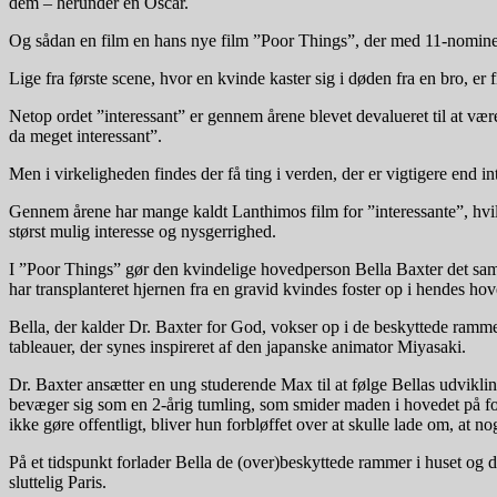
dem – herunder en Oscar.
Og sådan en film en hans nye film ”Poor Things”, der med 11-nominerin
Lige fra første scene, hvor en kvinde kaster sig i døden fra en bro, er
Netop ordet ”interessant” er gennem årene blevet devalueret til at væ
da meget interessant”.
Men i virkeligheden findes der få ting i verden, der er vigtigere end 
Gennem årene har mange kaldt Lanthimos film for ”interessante”, hvilk
størst mulig interesse og nysgerrighed.
I ”Poor Things” gør den kvindelige hovedperson Bella Baxter det samm
har transplanteret hjernen fra en gravid kvindes foster op i hendes h
Bella, der kalder Dr. Baxter for God, vokser op i de beskyttede ramm
tableauer, der synes inspireret af den japanske animator Miyasaki.
Dr. Baxter ansætter en ung studerende Max til at følge Bellas udvik
bevæger sig som en 2-årig tumling, som smider maden i hovedet på folk
ikke gøre offentligt, bliver hun forbløffet over at skulle lade om, at nog
På et tidspunkt forlader Bella de (over)beskyttede rammer i huset og 
sluttelig Paris.