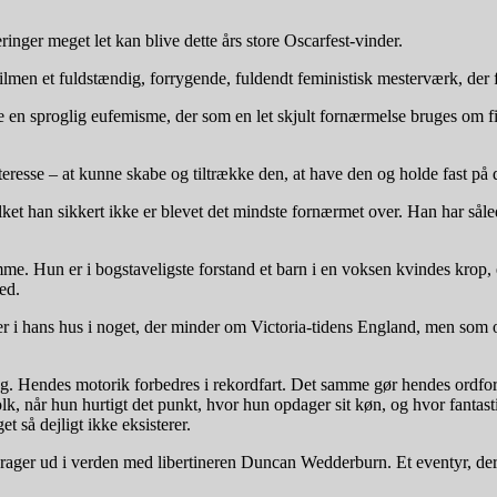
ger meget let kan blive dette års store Oscarfest-vinder.
 filmen et fuldstændig, forrygende, fuldendt feministisk mesterværk, der f
re en sproglig eufemisme, der som en let skjult fornærmelse bruges om 
interesse – at kunne skabe og tiltrække den, at have den og holde fast på
et han sikkert ikke er blevet det mindste fornærmet over. Han har sålede
e. Hun er i bogstaveligste forstand et barn i en voksen kvindes krop, 
oved.
er i hans hus i noget, der minder om Victoria-tidens England, men som
ling. Hendes motorik forbedres i rekordfart. Det samme gør hendes ordf
, når hun hurtigt det punkt, hvor hun opdager sit køn, og hvor fantast
et så dejligt ikke eksisterer.
drager ud i verden med libertineren Duncan Wedderburn. Et eventyr, der 