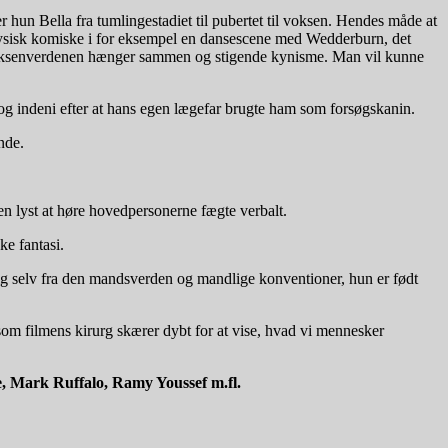
r hun Bella fra tumlingestadiet til pubertet til voksen. Hendes måde at
et fysisk komiske i for eksempel en dansescene med Wedderburn, det
voksenverdenen hænger sammen og stigende kynisme. Man vil kunne
og indeni efter at hans egen lægefar brugte ham som forsøgskanin.
nde.
 en lyst at høre hovedpersonerne fægte verbalt.
ke fantasi.
sig selv fra den mandsverden og mandlige konventioner, hun er født
r som filmens kirurg skærer dybt for at vise, hvad vi mennesker
, Mark Ruffalo, Ramy Youssef m.fl.