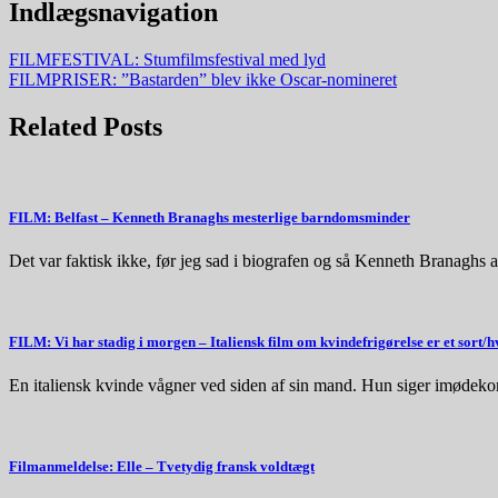
Indlægsnavigation
FILMFESTIVAL: Stumfilmsfestival med lyd
FILMPRISER: ”Bastarden” blev ikke Oscar-nomineret
Related Posts
FILM: Belfast – Kenneth Branaghs mesterlige barndomsminder
Det var faktisk ikke, før jeg sad i biografen og så Kenneth Branaghs 
FILM: Vi har stadig i morgen – Italiensk film om kvindefrigørelse er et sort/
En italiensk kvinde vågner ved siden af sin mand. Hun siger imøde
Filmanmeldelse: Elle – Tvetydig fransk voldtægt