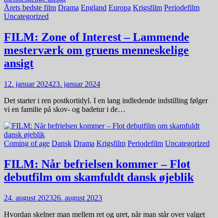
Årets bedste film
Drama
England
Europa
Krigsfilm
Periodefilm
Uncategorized
FILM: Zone of Interest – Lammende
mesterværk om gruens menneskelige
ansigt
12. januar 2024
23. januar 2024
Det starter i ren postkortidyl. I en lang indledende indstilling følger
vi en familie på skov- og badetur i de…
Coming of age
Dansk
Drama
Krigsfilm
Periodefilm
Uncategorized
FILM: Når befrielsen kommer – Flot
debutfilm om skamfuldt dansk øjeblik
24. august 2023
26. august 2023
Hvordan skelner man mellem ret og uret, når man står over valget