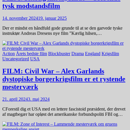
tysk modstandsfilm
14. november 2024
19. januar 2025
Der er mindst en håndfuld gode grunde til at se den garvede tyske
instruktør Andreas Dresens nye film ”Kærlig hilsen,…
Action
Årets bedste film
Blockbuster
Drama
England
Krigsfilm
Uncategorized
USA
FILM: Civil War – Alex Garlands
dystopiske borgerkrigsfilm er et rystende
mesterværk
21. april 2024
3. maj 2024
CForestil dig et USA med en lettere fascistoid præsident, der drevet
af magtbegær har opløst det amerikanske forbundspoliti FBI og…