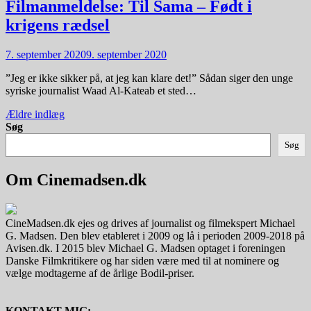
Filmanmeldelse: Til Sama – Født i
krigens rædsel
7. september 2020
9. september 2020
”Jeg er ikke sikker på, at jeg kan klare det!” Sådan siger den unge
syriske journalist Waad Al-Kateab et sted…
Navigation
Ældre indlæg
Søg
til
Søg
indlæg
Om Cinemadsen.dk
CineMadsen.dk ejes og drives af journalist og filmekspert Michael
G. Madsen. Den blev etableret i 2009 og lå i perioden 2009-2018 på
Avisen.dk. I 2015 blev Michael G. Madsen optaget i foreningen
Danske Filmkritikere og har siden være med til at nominere og
vælge modtagerne af de årlige Bodil-priser.
KONTAKT MIG: