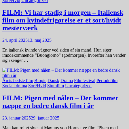
Sort/Hvid
Uncategorized
FILM: Vi har stadig i morgen – Italiensk
film om kvindefrigørelse er et sort/hvidt
mesterværk
24. april 2025
13. maj 2025
En italiensk kvinde vågner ved siden af sin mand. Hun siger
imødekommende ”Buongiorno” (godmorgen), hvorefter han vender
sig i sengen…
Årets bedste film
Biopic
Dansk
Drama
Filmfestival
Periodefilm
Socialt drama
Sort/Hvid
Stumfilm
Uncategorized
FILM: Pigen med nålen – Der kommer
næppe en bedre dansk film i år
23. januar 2025
29. januar 2025
Man kan roligt sige, at Magnus von Horns nye film ”Pigen med