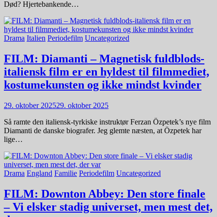
Død? Hjertebankende…
Drama
Italien
Periodefilm
Uncategorized
FILM: Diamanti – Magnetisk fuldblods-
italiensk film er en hyldest til filmmediet,
kostumekunsten og ikke mindst kvinder
29. oktober 2025
29. oktober 2025
Så ramte den italiensk-tyrkiske instruktør Ferzan Özpetek’s nye film
Diamanti de danske biografer. Jeg glemte næsten, at Özpetek har
lige…
Drama
England
Familie
Periodefilm
Uncategorized
FILM: Downton Abbey: Den store finale
– Vi elsker stadig universet, men mest det,