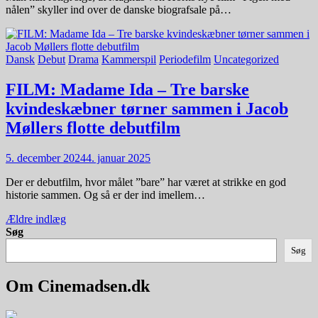
nålen” skyller ind over de danske biografsale på…
Dansk
Debut
Drama
Kammerspil
Periodefilm
Uncategorized
FILM: Madame Ida – Tre barske
kvindeskæbner tørner sammen i Jacob
Møllers flotte debutfilm
5. december 2024
4. januar 2025
Der er debutfilm, hvor målet ”bare” har været at strikke en god
historie sammen. Og så er der ind imellem…
Navigation
Ældre indlæg
Søg
til
Søg
indlæg
Om Cinemadsen.dk