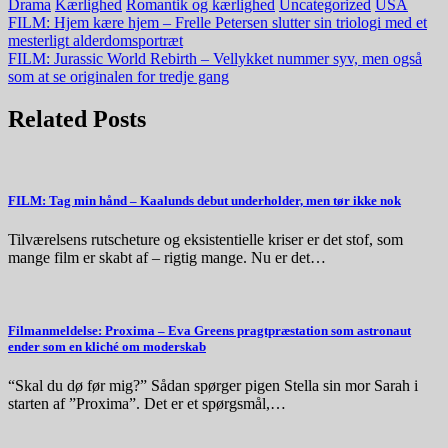
Drama
Kærlighed
Romantik og kærlighed
Uncategorized
USA
Indlægsnavigation
FILM: Hjem kære hjem – Frelle Petersen slutter sin triologi med et
mesterligt alderdomsportræt
FILM: Jurassic World Rebirth – Vellykket nummer syv, men også
som at se originalen for tredje gang
Related Posts
FILM: Tag min hånd – Kaalunds debut underholder, men tør ikke nok
Tilværelsens rutscheture og eksistentielle kriser er det stof, som
mange film er skabt af – rigtig mange. Nu er det…
Filmanmeldelse: Proxima – Eva Greens pragtpræstation som astronaut
ender som en kliché om moderskab
“Skal du dø før mig?” Sådan spørger pigen Stella sin mor Sarah i
starten af ”Proxima”. Det er et spørgsmål,…