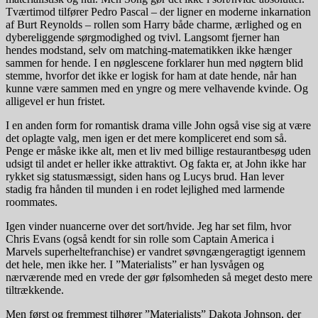
Tværtimod tilfører Pedro Pascal – der ligner en moderne inkarnation
af Burt Reynolds – rollen som Harry både charme, ærlighed og en
dybereliggende sørgmodighed og tvivl. Langsomt fjerner han
hendes modstand, selv om matching-matematikken ikke hænger
sammen for hende. I en nøglescene forklarer hun med nøgtern blid
stemme, hvorfor det ikke er logisk for ham at date hende, når han
kunne være sammen med en yngre og mere velhavende kvinde. Og
alligevel er hun fristet.
I en anden form for romantisk drama ville John også vise sig at være
det oplagte valg, men igen er det mere kompliceret end som så.
Penge er måske ikke alt, men et liv med billige restaurantbesøg uden
udsigt til andet er heller ikke attraktivt. Og fakta er, at John ikke har
rykket sig statusmæssigt, siden hans og Lucys brud. Han lever
stadig fra hånden til munden i en rodet lejlighed med larmende
roommates.
Igen vinder nuancerne over det sort/hvide. Jeg har set film, hvor
Chris Evans (også kendt for sin rolle som Captain America i
Marvels superheltefranchise) er vandret søvngængeragtigt igennem
det hele, men ikke her. I ”Materialists” er han lysvågen og
nærværende med en vrede der gør følsomheden så meget desto mere
tiltrækkende.
Men først og fremmest tilhører ”Materialists” Dakota Johnson, der