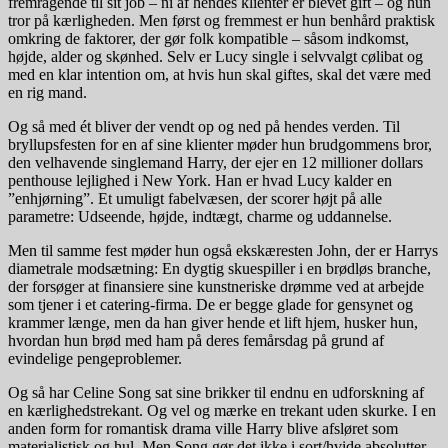
fremragende til sit job – ni af hendes klienter er blevet gift – og hun
tror på kærligheden. Men først og fremmest er hun benhård praktisk
omkring de faktorer, der gør folk kompatible – såsom indkomst,
højde, alder og skønhed. Selv er Lucy single i selvvalgt cølibat og
med en klar intention om, at hvis hun skal giftes, skal det være med
en rig mand.
Og så med ét bliver der vendt op og ned på hendes verden. Til
bryllupsfesten for en af sine klienter møder hun brudgommens bror,
den velhavende singlemand Harry, der ejer en 12 millioner dollars
penthouse lejlighed i New York. Han er hvad Lucy kalder en
”enhjørning”. Et umuligt fabelvæsen, der scorer højt på alle
parametre: Udseende, højde, indtægt, charme og uddannelse.
Men til samme fest møder hun også ekskæresten John, der er Harrys
diametrale modsætning: En dygtig skuespiller i en brødløs branche,
der forsøger at finansiere sine kunstneriske drømme ved at arbejde
som tjener i et catering-firma. De er begge glade for gensynet og
krammer længe, men da han giver hende et lift hjem, husker hun,
hvordan hun brød med ham på deres femårsdag på grund af
evindelige pengeproblemer.
Og så har Celine Song sat sine brikker til endnu en udforskning af
en kærlighedstrekant. Og vel og mærke en trekant uden skurke. I en
anden form for romantisk drama ville Harry blive afsløret som
materialistisk og hul. Men Song gør det ikke i sort/hvide absolutter.