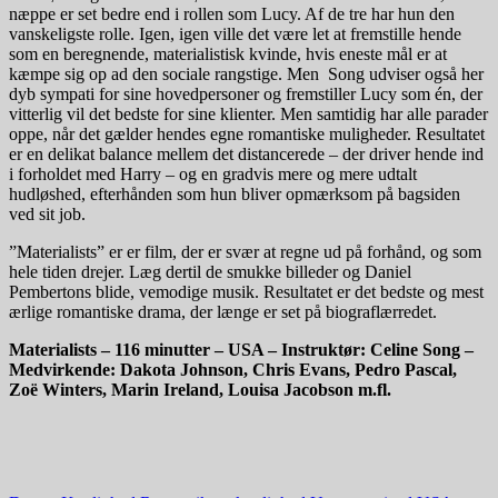
næppe er set bedre end i rollen som Lucy. Af de tre har hun den
vanskeligste rolle. Igen, igen ville det være let at fremstille hende
som en beregnende, materialistisk kvinde, hvis eneste mål er at
kæmpe sig op ad den sociale rangstige. Men Song udviser også her
dyb sympati for sine hovedpersoner og fremstiller Lucy som én, der
vitterlig vil det bedste for sine klienter. Men samtidig har alle parader
oppe, når det gælder hendes egne romantiske muligheder. Resultatet
er en delikat balance mellem det distancerede – der driver hende ind
i forholdet med Harry – og en gradvis mere og mere udtalt
hudløshed, efterhånden som hun bliver opmærksom på bagsiden
ved sit job.
”Materialists” er er film, der er svær at regne ud på forhånd, og som
hele tiden drejer. Læg dertil de smukke billeder og Daniel
Pembertons blide, vemodige musik. Resultatet er det bedste og mest
ærlige romantiske drama, der længe er set på biograflærredet.
Materialists – 116 minutter – USA – Instruktør: Celine Song –
Medvirkende: Dakota Johnson, Chris Evans, Pedro Pascal,
Zoë Winters, Marin Ireland, Louisa Jacobson m.fl.