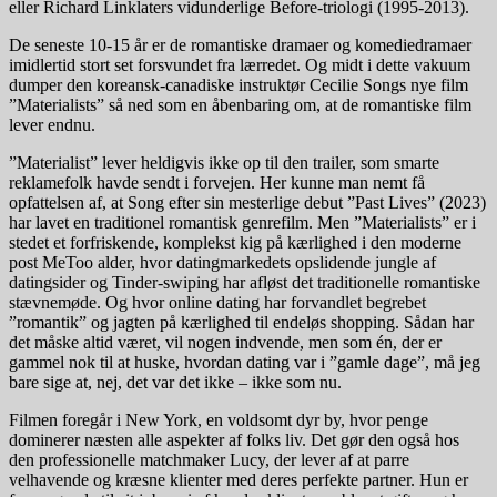
eller Richard Linklaters vidunderlige Before-triologi (1995-2013).
De seneste 10-15 år er de romantiske dramaer og komediedramaer
imidlertid stort set forsvundet fra lærredet. Og midt i dette vakuum
dumper den koreansk-canadiske instruktør Cecilie Songs nye film
”Materialists” så ned som en åbenbaring om, at de romantiske film
lever endnu.
”Materialist” lever heldigvis ikke op til den trailer, som smarte
reklamefolk havde sendt i forvejen. Her kunne man nemt få
opfattelsen af, at Song efter sin mesterlige debut ”Past Lives” (2023)
har lavet en traditionel romantisk genrefilm. Men ”Materialists” er i
stedet et forfriskende, komplekst kig på kærlighed i den moderne
post MeToo alder, hvor datingmarkedets opslidende jungle af
datingsider og Tinder-swiping har afløst det traditionelle romantiske
stævnemøde. Og hvor online dating har forvandlet begrebet
”romantik” og jagten på kærlighed til endeløs shopping. Sådan har
det måske altid været, vil nogen indvende, men som én, der er
gammel nok til at huske, hvordan dating var i ”gamle dage”, må jeg
bare sige at, nej, det var det ikke – ikke som nu.
Filmen foregår i New York, en voldsomt dyr by, hvor penge
dominerer næsten alle aspekter af folks liv. Det gør den også hos
den professionelle matchmaker Lucy, der lever af at parre
velhavende og kræsne klienter med deres perfekte partner. Hun er