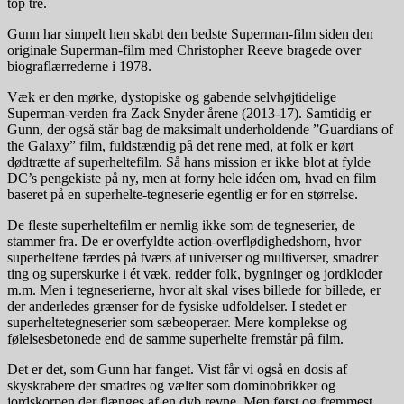
top tre.
Gunn har simpelt hen skabt den bedste Superman-film siden den
originale Superman-film med Christopher Reeve bragede over
biograflærrederne i 1978.
Væk er den mørke, dystopiske og gabende selvhøjtidelige
Superman-verden fra Zack Snyder årene (2013-17). Samtidig er
Gunn, der også står bag de maksimalt underholdende ”Guardians of
the Galaxy” film, fuldstændig på det rene med, at folk er kørt
dødtrætte af superheltefilm. Så hans mission er ikke blot at fylde
DC’s pengekiste på ny, men at forny hele idéen om, hvad en film
baseret på en superhelte-tegneserie egentlig er for en størrelse.
De fleste superheltefilm er nemlig ikke som de tegneserier, de
stammer fra. De er overfyldte action-overflødighedshorn, hvor
superheltene færdes på tværs af universer og multiverser, smadrer
ting og superskurke i ét væk, redder folk, bygninger og jordkloder
m.m. Men i tegneserierne, hvor alt skal vises billede for billede, er
der anderledes grænser for de fysiske udfoldelser. I stedet er
superheltetegneserier som sæbeoperaer. Mere komplekse og
følelsesbetonede end de samme superhelte fremstår på film.
Det er det, som Gunn har fanget. Vist får vi også en dosis af
skyskrabere der smadres og vælter som dominobrikker og
jordskorpen der flænges af en dyb revne. Men først og fremmest