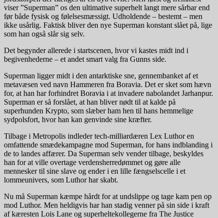
viser ”Superman” os den ultimative superhelt langt mere sårbar end
før både fysisk og følelsesmæssigt. Udholdende – bestemt – men
ikke usårlig. Faktisk bliver den nye Superman konstant slået på, lige
som han også slår sig selv.
Det begynder allerede i startscenen, hvor vi kastes midt ind i
begivenhederne – et andet smart valg fra Gunns side.
Superman ligger midt i den antarktiske sne, gennembanket af et
metavæsen ved navn Hammeren fra Boravia. Det er sket som hævn
for, at han har forhindret Boravia i at invadere nabolandet Jarhanpur.
Superman er så forslået, at han bliver nødt til at kalde på
superhunden Krypto, som slæber ham hen til hans hemmelige
sydpolsfort, hvor han kan genvinde sine kræfter.
Tilbage i Metropolis indleder tech-milliardæren Lex Luthor en
omfattende smædekampagne mod Superman, for hans indblanding i
de to landes affærer. Da Superman selv vender tilbage, beskyldes
han for at ville overtage verdensherredømmet og gøre alle
mennesker til sine slave og ender i en lille fængselscelle i et
lommeunivers, som Luthor har skabt.
Nu må Superman kæmpe hårdt for at undslippe og tage kam pen op
mod Luthor. Men heldigvis har han stadig venner på sin side i kraft
af kæresten Lois Lane og superheltekollegerne fra The Justice