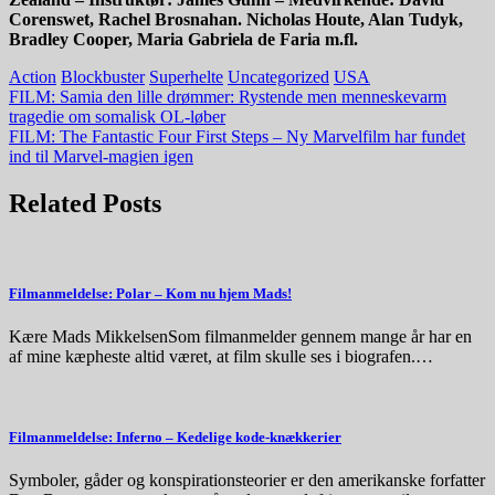
Corenswet, Rachel Brosnahan.
Nicholas Houte, Alan Tudyk,
Bradley Cooper, Maria Gabriela de Faria m.fl.
Action
Blockbuster
Superhelte
Uncategorized
USA
Indlægsnavigation
FILM: Samia den lille drømmer: Rystende men menneskevarm
tragedie om somalisk OL-løber
FILM: The Fantastic Four First Steps – Ny Marvelfilm har fundet
ind til Marvel-magien igen
Related Posts
Filmanmeldelse: Polar – Kom nu hjem Mads!
Kære Mads MikkelsenSom filmanmelder gennem mange år har en
af mine kæpheste altid været, at film skulle ses i biografen.…
Filmanmeldelse: Inferno – Kedelige kode-knækkerier
Symboler, gåder og konspirationsteorier er den amerikanske forfatter