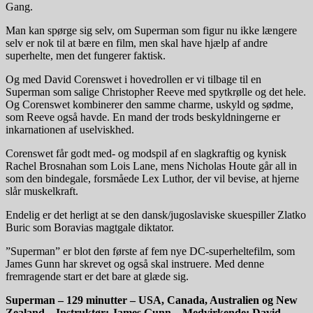
Gang.
Man kan spørge sig selv, om Superman som figur nu ikke længere
selv er nok til at bære en film, men skal have hjælp af andre
superhelte, men det fungerer faktisk.
Og med David Corenswet i hovedrollen er vi tilbage til en
Superman som salige Christopher Reeve med spytkrølle og det hele.
Og Corenswet kombinerer den samme charme, uskyld og sødme,
som Reeve også havde. En mand der trods beskyldningerne er
inkarnationen af uselviskhed.
Corenswet får godt med- og modspil af en slagkraftig og kynisk
Rachel Brosnahan som Lois Lane, mens Nicholas Houte går all in
som den bindegale, forsmåede Lex Luthor, der vil bevise, at hjerne
slår muskelkraft.
Endelig er det herligt at se den dansk/jugoslaviske skuespiller Zlatko
Buric som Boravias magtgale diktator.
”Superman” er blot den første af fem nye DC-superheltefilm, som
James Gunn har skrevet og også skal instruere. Med denne
fremragende start er det bare at glæde sig.
Superman – 129 minutter – USA, Canada, Australien og New
Zealand – Instruktør: James Gunn – Medvirkende: David